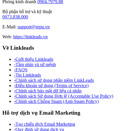
Phòng kinh doanh
0904.7979.88
Bộ phận hỗ trợ và kỹ thuật
0973.838.000
E-Mail:
support@repu.vn
Web:
https://linkleads.vn
Về Linkleads
›
Giới thiệu Linkleads
›
Tầm nhìn và sứ mệnh
›
FAQS
›
Tin Linkleads
›
Chính sách sử dụng phần mềm LinkLeads
›
Điều khoản sử dụng (Terms of Service)
›
Chính sách bảo mật dữ liệu cá nhân
›
Chính sách Sử dụng Hợp lệ (Acceptable Use Policy)
›
Chính sách Chống Spam (Anti-Spam Policy)
Hỗ trợ dịch vụ Email Marketing
›
Tạo chiến dịch Email Marketing
›
Quy định sử dụng dịch vụ