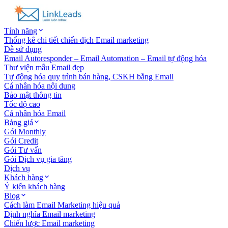
Tính năng
Thống kê chi tiết chiến dịch Email marketing
Dễ sử dụng
Email Autoresponder – Email Automation – Email tự động hóa
Thư viện mẫu Email đẹp
Tự động hóa quy trình bán hàng, CSKH bằng Email
Cá nhân hóa nội dung
Bảo mật thông tin
Tốc độ cao
Cá nhân hóa Email
Bảng giá
Gói Monthly
Gói Credit
Gói Tư vấn
Gói Dịch vụ gia tăng
Dịch vụ
Khách hàng
Ý kiến khách hàng
Blog
Cách làm Email Marketing hiệu quả
Định nghĩa Email marketing
Chiến lược Email marketing