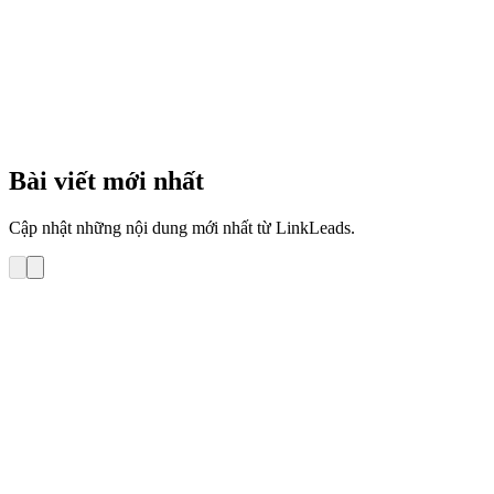
4
phút
Bài viết mới nhất
Cập nhật những nội dung mới nhất từ LinkLeads.
Hướng dẫn sử dụng
Hướng dẫn Tra cứu lịch sử gửi email tới 1 khách
hàng trên LinkLeads – Email Marketing
Bài viết này hướng dẫn bạn tra cứu lịch sử gửi email tới 1 KH trong
phần mềm LinkLeads – Email Marketing 1. Tự tra cứu lịch sử gửi
email tới KH trong phần mềm LinkLeads – Email Marketing 2. Yêu
cầu Repu gửi lại tra cứu lịch sử chi tiết việc gửi email tới […]