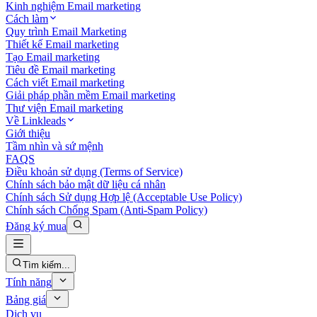
Kinh nghiệm Email marketing
Cách làm
Quy trình Email Marketing
Thiết kế Email marketing
Tạo Email marketing
Tiêu đề Email marketing
Cách viết Email marketing
Giải pháp phần mềm Email marketing
Thư viện Email marketing
Về Linkleads
Giới thiệu
Tầm nhìn và sứ mệnh
FAQS
Điều khoản sử dụng (Terms of Service)
Chính sách bảo mật dữ liệu cá nhân
Chính sách Sử dụng Hợp lệ (Acceptable Use Policy)
Chính sách Chống Spam (Anti-Spam Policy)
Đăng ký mua
Tìm kiếm...
Tính năng
Bảng giá
Dịch vụ