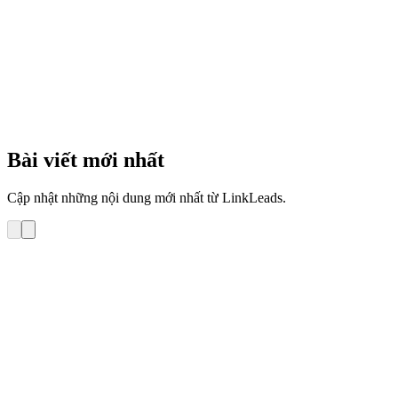
3
phút
Bài viết mới nhất
Cập nhật những nội dung mới nhất từ LinkLeads.
Hướng dẫn sử dụng
Hướng dẫn Tra cứu lịch sử gửi email tới 1 khách
hàng trên LinkLeads – Email Marketing
Bài viết này hướng dẫn bạn tra cứu lịch sử gửi email tới 1 KH trong
phần mềm LinkLeads – Email Marketing 1. Tự tra cứu lịch sử gửi
email tới KH trong phần mềm LinkLeads – Email Marketing 2. Yêu