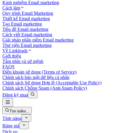
Kinh nghiệm Email marketing
Cách làm
Quy trình Email Marketing
Thiết kế Email marketing
Tạo Email marketing
Tiêu đề Email marketing
Cách viết Email marketing
Giải pháp phần mềm Email marketing
Thư viện Email marketing
Về Linkleads
Giới thiệu
Tầm nhìn và sứ mệnh
FAQS
Điều khoản sử dụng (Terms of Service)
Chính sách bảo mật dữ liệu cá nhân
Chính sách Sử dụng Hợp lệ (Acceptable Use Policy)
Chính sách Chống Spam (Anti-Spam Policy)
Đăng ký mua
Tìm kiếm...
Tính năng
Bảng giá
Dịch vụ