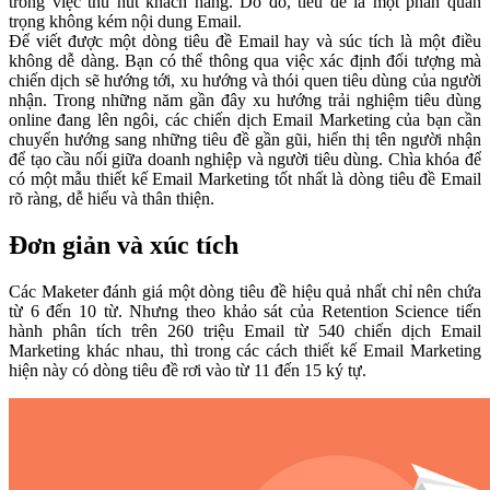
trong việc thu hút khách hàng. Do đó, tiêu đề là một phần quan
trọng không kém nội dung Email.
Để viết được một dòng tiêu đề Email hay và súc tích là một điều
không dễ dàng. Bạn có thể thông qua việc xác định đối tượng mà
chiến dịch sẽ hướng tới, xu hướng và thói quen tiêu dùng của người
nhận. Trong những năm gần đây xu hướng trải nghiệm tiêu dùng
online đang lên ngôi, các chiến dịch Email Marketing của bạn cần
chuyển hướng sang những tiêu đề gần gũi, hiển thị tên người nhận
để tạo cầu nối giữa doanh nghiệp và người tiêu dùng. Chìa khóa để
có một mẫu thiết kế Email Marketing tốt nhất là dòng tiêu đề Email
rõ ràng, dễ hiểu và thân thiện.
Đơn giản và xúc tích
Các Maketer đánh giá một dòng tiêu đề hiệu quả nhất chỉ nên chứa
từ 6 đến 10 từ. Nhưng theo khảo sát của Retention Science tiến
hành phân tích trên 260 triệu Email từ 540 chiến dịch Email
Marketing khác nhau, thì trong các cách thiết kế Email Marketing
hiện này có dòng tiêu đề rơi vào từ 11 đến 15 ký tự.