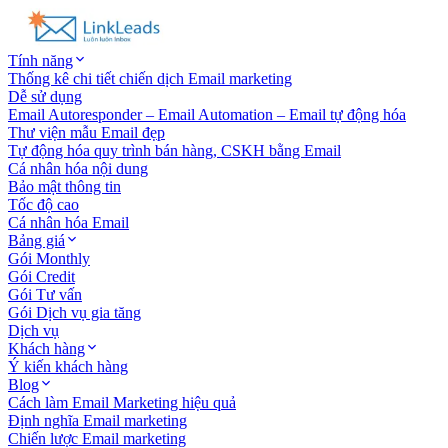
Tính năng
Thống kê chi tiết chiến dịch Email marketing
Dễ sử dụng
Email Autoresponder – Email Automation – Email tự động hóa
Thư viện mẫu Email đẹp
Tự động hóa quy trình bán hàng, CSKH bằng Email
Cá nhân hóa nội dung
Bảo mật thông tin
Tốc độ cao
Cá nhân hóa Email
Bảng giá
Gói Monthly
Gói Credit
Gói Tư vấn
Gói Dịch vụ gia tăng
Dịch vụ
Khách hàng
Ý kiến khách hàng
Blog
Cách làm Email Marketing hiệu quả
Định nghĩa Email marketing
Chiến lược Email marketing