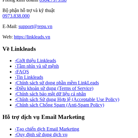
Bộ phận hỗ trợ và kỹ thuật
0973.838.000
E-Mail:
support@repu.vn
Web:
https://linkleads.vn
Về Linkleads
›
Giới thiệu Linkleads
›
Tầm nhìn và sứ mệnh
›
FAQS
›
Tin Linkleads
›
Chính sách sử dụng phần mềm LinkLeads
›
Điều khoản sử dụng (Terms of Service)
›
Chính sách bảo mật dữ liệu cá nhân
›
Chính sách Sử dụng Hợp lệ (Acceptable Use Policy)
›
Chính sách Chống Spam (Anti-Spam Policy)
Hỗ trợ dịch vụ Email Marketing
›
Tạo chiến dịch Email Marketing
›
Quy định sử dụng dịch vụ