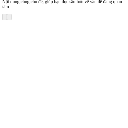
Nội dung cùng chủ đề, giúp bạn đọc sâu hơn về vấn đề đang quan
tâm.
Cách làm Email Marketing hiệu quả
24 cách phân loại danh sách Email nhắm đúng nhu
cầu người nhận (Phần 2)
Trong phần I của bài viết này, LinkLeads đã giới thiệu với bạn 12
cách phân loại danh sách Email hiệu quả, dễ thực hiện chủ yếu dựa
vào các đặc điểm nhân khẩu học như: Giới tính, độ tuổi, trình độ
học vấn…Tuy nhiên để phân loại danh sách hiệu quả cho các chiến
[…]
duongnt
•
4 tháng 1, 2018
•