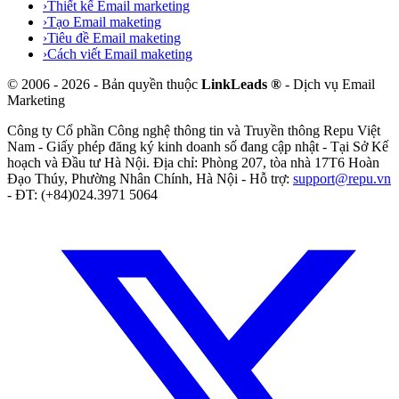
›
Thiết kế Email marketing
›
Tạo Email maketing
›
Tiêu đề Email maketing
›
Cách viết Email maketing
©
2006
-
2026
- Bản quyền thuộc
LinkLeads ®
- Dịch vụ Email
Marketing
Công ty Cổ phần Công nghệ thông tin và Truyền thông Repu Việt
Nam
- Giấy phép đăng ký kinh doanh số
đang cập nhật
- Tại
Sở Kế
hoạch và Đầu tư Hà Nội
. Địa chỉ:
Phòng 207, tòa nhà 17T6 Hoàn
Đạo Thúy, Phường Nhân Chính, Hà Nội
- Hỗ trợ:
support@repu.vn
- ĐT: (+84)024.3971 5064