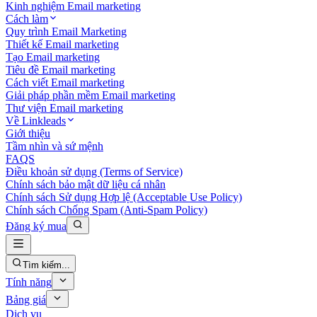
Kinh nghiệm Email marketing
Cách làm
Quy trình Email Marketing
Thiết kế Email marketing
Tạo Email marketing
Tiêu đề Email marketing
Cách viết Email marketing
Giải pháp phần mềm Email marketing
Thư viện Email marketing
Về Linkleads
Giới thiệu
Tầm nhìn và sứ mệnh
FAQS
Điều khoản sử dụng (Terms of Service)
Chính sách bảo mật dữ liệu cá nhân
Chính sách Sử dụng Hợp lệ (Acceptable Use Policy)
Chính sách Chống Spam (Anti-Spam Policy)
Đăng ký mua
Tìm kiếm...
Tính năng
Bảng giá
Dịch vụ