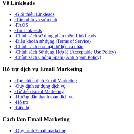
Về Linkleads
›
Giới thiệu Linkleads
›
Tầm nhìn và sứ mệnh
›
FAQS
›
Tin Linkleads
›
Chính sách sử dụng phần mềm LinkLeads
›
Điều khoản sử dụng (Terms of Service)
›
Chính sách bảo mật dữ liệu cá nhân
›
Chính sách Sử dụng Hợp lệ (Acceptable Use Policy)
›
Chính sách Chống Spam (Anti-Spam Policy)
Hỗ trợ dịch vụ Email Marketing
›
Tạo chiến dịch Email Marketing
›
Quy định sử dụng dịch vụ
›
Từ điển Email Marketing
›
Hướng dẫn thanh toán dịch vụ
›
Hỗ trợ
›
Liên hệ
Cách làm Email Marketing
›
Quy trình Email marketing