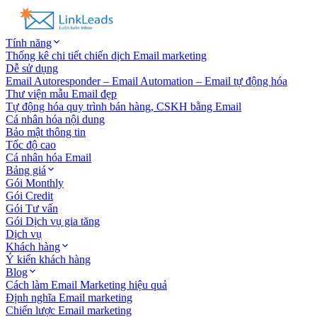
Tính năng
Thống kê chi tiết chiến dịch Email marketing
Dễ sử dụng
Email Autoresponder – Email Automation – Email tự động hóa
Thư viện mẫu Email đẹp
Tự động hóa quy trình bán hàng, CSKH bằng Email
Cá nhân hóa nội dung
Bảo mật thông tin
Tốc độ cao
Cá nhân hóa Email
Bảng giá
Gói Monthly
Gói Credit
Gói Tư vấn
Gói Dịch vụ gia tăng
Dịch vụ
Khách hàng
Ý kiến khách hàng
Blog
Cách làm Email Marketing hiệu quả
Định nghĩa Email marketing
Chiến lược Email marketing