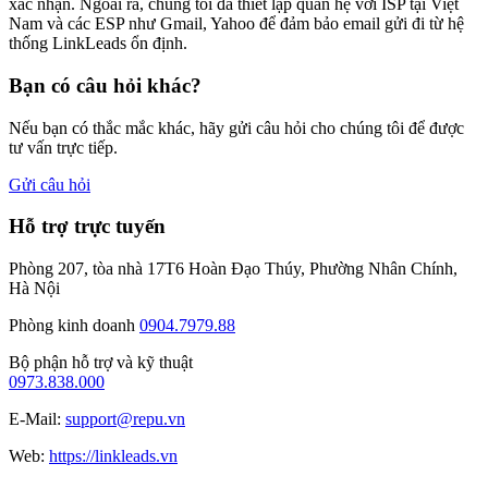
xác nhận. Ngoài ra, chúng tôi đã thiết lập quan hệ với ISP tại Việt
Nam và các ESP như Gmail, Yahoo để đảm bảo email gửi đi từ hệ
thống LinkLeads ổn định.
Bạn có câu hỏi khác?
Nếu bạn có thắc mắc khác, hãy gửi câu hỏi cho chúng tôi để được
tư vấn trực tiếp.
Gửi câu hỏi
Hỗ trợ trực tuyến
Phòng 207, tòa nhà 17T6 Hoàn Đạo Thúy, Phường Nhân Chính,
Hà Nội
Phòng kinh doanh
0904.7979.88
Bộ phận hỗ trợ và kỹ thuật
0973.838.000
E-Mail:
support@repu.vn
Web:
https://linkleads.vn