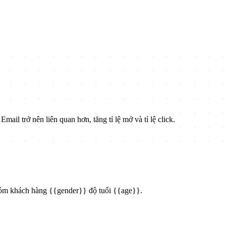
ail trở nên liên quan hơn, tăng tỉ lệ mở và tỉ lệ click.
hóm khách hàng
{{gender}}
độ tuổi
{{age}}
.