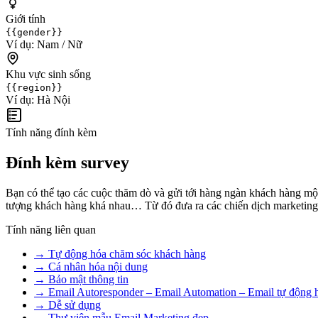
Giới tính
{{gender}}
Ví dụ:
Nam / Nữ
Khu vực sinh sống
{{region}}
Ví dụ:
Hà Nội
Tính năng đính kèm
Đính kèm survey
Bạn có thể tạo các cuộc thăm dò và gửi tới hàng ngàn khách hàng một 
tượng khách hàng khá nhau… Từ đó đưa ra các chiến dịch marketing 
Tính năng liên quan
→
Tự động hóa chăm sóc khách hàng
→
Cá nhân hóa nội dung
→
Bảo mật thông tin
→
Email Autoresponder – Email Automation – Email tự động 
→
Dễ sử dụng
→
Thư viện mẫu Email Marketing đẹp