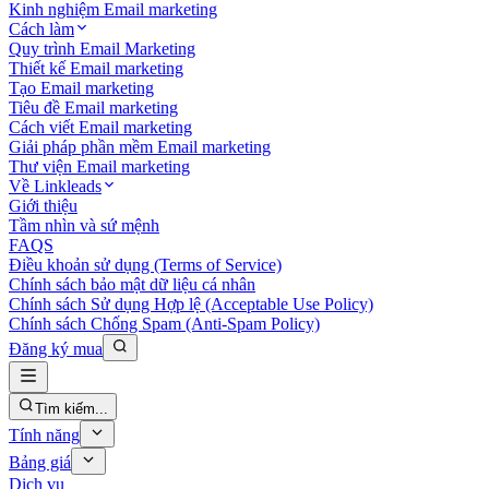
Kinh nghiệm Email marketing
Cách làm
Quy trình Email Marketing
Thiết kế Email marketing
Tạo Email marketing
Tiêu đề Email marketing
Cách viết Email marketing
Giải pháp phần mềm Email marketing
Thư viện Email marketing
Về Linkleads
Giới thiệu
Tầm nhìn và sứ mệnh
FAQS
Điều khoản sử dụng (Terms of Service)
Chính sách bảo mật dữ liệu cá nhân
Chính sách Sử dụng Hợp lệ (Acceptable Use Policy)
Chính sách Chống Spam (Anti-Spam Policy)
Đăng ký mua
Tìm kiếm...
Tính năng
Bảng giá
Dịch vụ