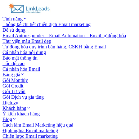
Tính năng
Thống kê chi tiết chiến dịch Email marketing
Dễ sử dụng
Email Autoresponder – Email Automation – Email tự động hóa
Thư viện mẫu Email đẹp
Tự động hóa quy trình bán hàng, CSKH bằng Email
Cá nhân hóa nội dung
Bảo mật thông tin
Tốc độ cao
Cá nhân hóa Email
Bảng giá
Gói Monthly
Gói Credit
Gói Tư vấn
Gói Dịch vụ gia tăng
Dịch vụ
Khách hàng
Ý kiến khách hàng
Blog
Cách làm Email Marketing hiệu quả
Định nghĩa Email marketing
Chiến lược Email marketing