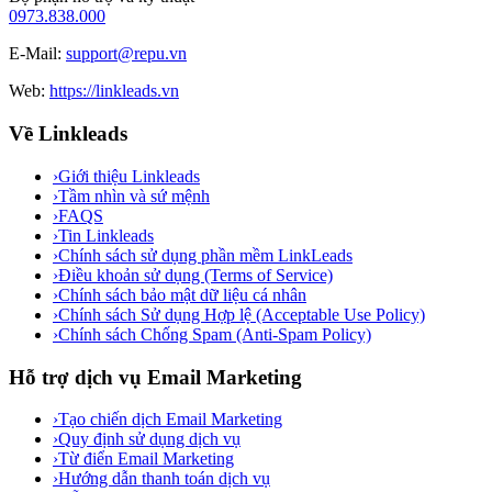
0973.838.000
E-Mail:
support@repu.vn
Web:
https://linkleads.vn
Về Linkleads
›
Giới thiệu Linkleads
›
Tầm nhìn và sứ mệnh
›
FAQS
›
Tin Linkleads
›
Chính sách sử dụng phần mềm LinkLeads
›
Điều khoản sử dụng (Terms of Service)
›
Chính sách bảo mật dữ liệu cá nhân
›
Chính sách Sử dụng Hợp lệ (Acceptable Use Policy)
›
Chính sách Chống Spam (Anti-Spam Policy)
Hỗ trợ dịch vụ Email Marketing
›
Tạo chiến dịch Email Marketing
›
Quy định sử dụng dịch vụ
›
Từ điển Email Marketing
›
Hướng dẫn thanh toán dịch vụ