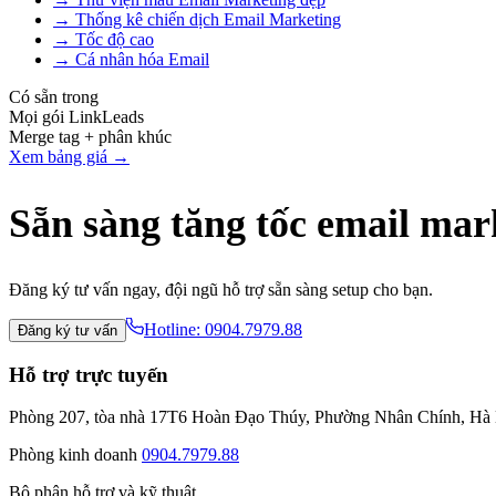
→
Thống kê chiến dịch Email Marketing
→
Tốc độ cao
→
Cá nhân hóa Email
Có sẵn trong
Mọi gói LinkLeads
Merge tag + phân khúc
Xem bảng giá →
Sẵn sàng tăng tốc email mar
Đăng ký tư vấn ngay, đội ngũ hỗ trợ sẵn sàng setup cho bạn.
Hotline:
0904.7979.88
Đăng ký tư vấn
Hỗ trợ trực tuyến
Phòng 207, tòa nhà 17T6 Hoàn Đạo Thúy, Phường Nhân Chính, Hà
Phòng kinh doanh
0904.7979.88
Bộ phận hỗ trợ và kỹ thuật