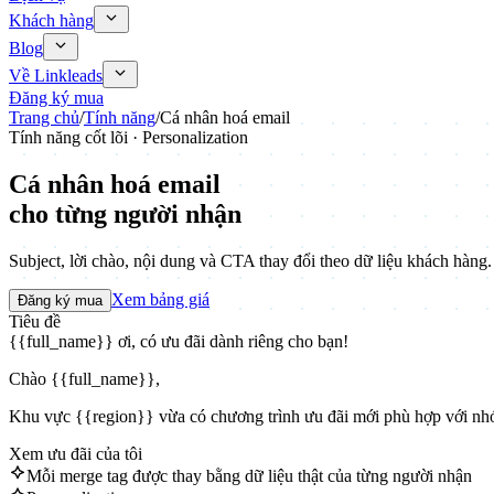
Khách hàng
Blog
Về Linkleads
Đăng ký mua
Trang chủ
/
Tính năng
/
Cá nhân hoá email
Tính năng cốt lõi · Personalization
Cá nhân hoá email
cho từng người nhận
Subject, lời chào, nội dung và CTA thay đổi theo dữ liệu khách hàng. Em
Xem bảng giá
Đăng ký mua
Tiêu đề
{{full_name}}
ơi, có ưu đãi dành riêng cho bạn!
Chào
{{full_name}}
,
Khu vực
{{region}}
vừa có chương trình ưu đãi mới phù hợp với n
Xem ưu đãi của tôi
Mỗi merge tag được thay bằng dữ liệu thật của từng người nhận