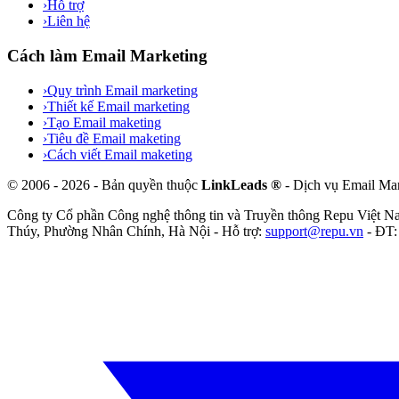
›
Hỗ trợ
›
Liên hệ
Cách làm Email Marketing
›
Quy trình Email marketing
›
Thiết kế Email marketing
›
Tạo Email maketing
›
Tiêu đề Email maketing
›
Cách viết Email maketing
©
2006
-
2026
- Bản quyền thuộc
LinkLeads ®
- Dịch vụ Email Ma
Công ty Cổ phần Công nghệ thông tin và Truyền thông Repu Việt 
Thúy, Phường Nhân Chính, Hà Nội
- Hỗ trợ:
support@repu.vn
- ĐT: