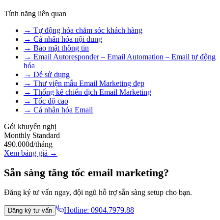
Tính năng liên quan
→
Tự động hóa chăm sóc khách hàng
→
Cá nhân hóa nội dung
→
Bảo mật thông tin
→
Email Autoresponder – Email Automation – Email tự động
hóa
→
Dễ sử dụng
→
Thư viện mẫu Email Marketing đẹp
→
Thống kê chiến dịch Email Marketing
→
Tốc độ cao
→
Cá nhân hóa Email
Gói khuyến nghị
Monthly Standard
490.000đ/tháng
Xem bảng giá →
Sẵn sàng tăng tốc email marketing?
Đăng ký tư vấn ngay, đội ngũ hỗ trợ sẵn sàng setup cho bạn.
Hotline:
0904.7979.88
Đăng ký tư vấn