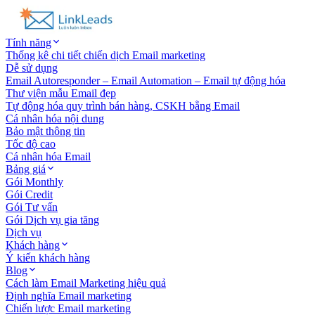
Tính năng
Thống kê chi tiết chiến dịch Email marketing
Dễ sử dụng
Email Autoresponder – Email Automation – Email tự động hóa
Thư viện mẫu Email đẹp
Tự động hóa quy trình bán hàng, CSKH bằng Email
Cá nhân hóa nội dung
Bảo mật thông tin
Tốc độ cao
Cá nhân hóa Email
Bảng giá
Gói Monthly
Gói Credit
Gói Tư vấn
Gói Dịch vụ gia tăng
Dịch vụ
Khách hàng
Ý kiến khách hàng
Blog
Cách làm Email Marketing hiệu quả
Định nghĩa Email marketing
Chiến lược Email marketing