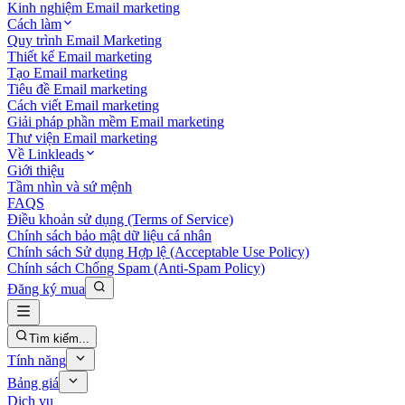
Kinh nghiệm Email marketing
Cách làm
Quy trình Email Marketing
Thiết kế Email marketing
Tạo Email marketing
Tiêu đề Email marketing
Cách viết Email marketing
Giải pháp phần mềm Email marketing
Thư viện Email marketing
Về Linkleads
Giới thiệu
Tầm nhìn và sứ mệnh
FAQS
Điều khoản sử dụng (Terms of Service)
Chính sách bảo mật dữ liệu cá nhân
Chính sách Sử dụng Hợp lệ (Acceptable Use Policy)
Chính sách Chống Spam (Anti-Spam Policy)
Đăng ký mua
Tìm kiếm...
Tính năng
Bảng giá
Dịch vụ