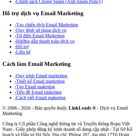
›
Chính sách Chống Spam (Anti-Spam Policy)
Hỗ trợ dịch vụ Email Marketing
›
Tạo chiến dịch Email Marketing
›
Quy định sử dụng dịch vụ
›
Từ điển Email Marketing
›
Hướng dẫn thanh toán dịch vụ
›
Hỗ trợ
›
Liên hệ
Cách làm Email Marketing
›
Quy trình Email marketing
›
Thiết kế Email marketing
›
Tạo Email maketing
›
Tiêu đề Email maketing
›
Cách viết Email maketing
©
2006
-
2026
- Bản quyền thuộc
LinkLeads ®
- Dịch vụ Email
Marketing
Công ty Cổ phần Công nghệ thông tin và Truyền thông Repu Việt
Nam
- Giấy phép đăng ký kinh doanh số
đang cập nhật
- Tại
Sở Kế
hoạch và Đầu tư Hà Nội
. Địa chỉ:
Phòng 207, tòa nhà 17T6 Hoàn