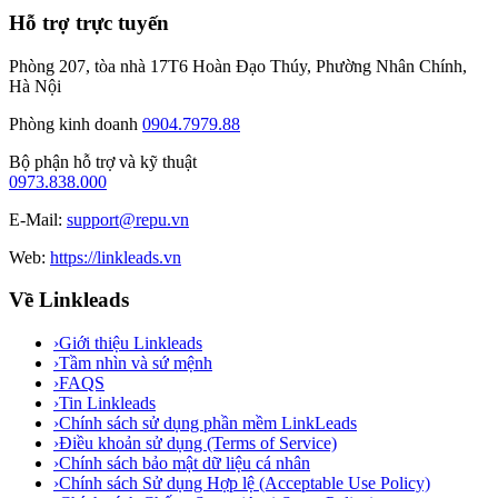
Hỗ trợ trực tuyến
Phòng 207, tòa nhà 17T6 Hoàn Đạo Thúy, Phường Nhân Chính,
Hà Nội
Phòng kinh doanh
0904.7979.88
Bộ phận hỗ trợ và kỹ thuật
0973.838.000
E-Mail:
support@repu.vn
Web:
https://linkleads.vn
Về Linkleads
›
Giới thiệu Linkleads
›
Tầm nhìn và sứ mệnh
›
FAQS
›
Tin Linkleads
›
Chính sách sử dụng phần mềm LinkLeads
›
Điều khoản sử dụng (Terms of Service)
›
Chính sách bảo mật dữ liệu cá nhân
›
Chính sách Sử dụng Hợp lệ (Acceptable Use Policy)