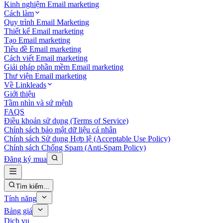
Kinh nghiệm Email marketing
Cách làm
Quy trình Email Marketing
Thiết kế Email marketing
Tạo Email marketing
Tiêu đề Email marketing
Cách viết Email marketing
Giải pháp phần mềm Email marketing
Thư viện Email marketing
Về Linkleads
Giới thiệu
Tầm nhìn và sứ mệnh
FAQS
Điều khoản sử dụng (Terms of Service)
Chính sách bảo mật dữ liệu cá nhân
Chính sách Sử dụng Hợp lệ (Acceptable Use Policy)
Chính sách Chống Spam (Anti-Spam Policy)
Đăng ký mua
Tìm kiếm...
Tính năng
Bảng giá
Dịch vụ