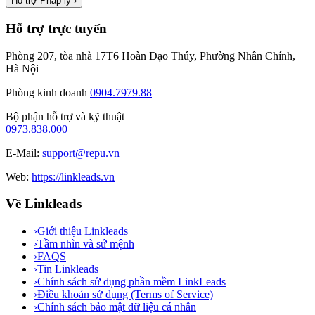
Hỗ trợ Pháp lý
›
Hỗ trợ trực tuyến
Phòng 207, tòa nhà 17T6 Hoàn Đạo Thúy, Phường Nhân Chính,
Hà Nội
Phòng kinh doanh
0904.7979.88
Bộ phận hỗ trợ và kỹ thuật
0973.838.000
E-Mail:
support@repu.vn
Web:
https://linkleads.vn
Về Linkleads
›
Giới thiệu Linkleads
›
Tầm nhìn và sứ mệnh
›
FAQS
›
Tin Linkleads
›
Chính sách sử dụng phần mềm LinkLeads
›
Điều khoản sử dụng (Terms of Service)
›
Chính sách bảo mật dữ liệu cá nhân