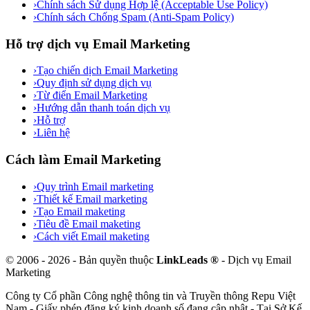
›
Chính sách Sử dụng Hợp lệ (Acceptable Use Policy)
›
Chính sách Chống Spam (Anti-Spam Policy)
Hỗ trợ dịch vụ Email Marketing
›
Tạo chiến dịch Email Marketing
›
Quy định sử dụng dịch vụ
›
Từ điển Email Marketing
›
Hướng dẫn thanh toán dịch vụ
›
Hỗ trợ
›
Liên hệ
Cách làm Email Marketing
›
Quy trình Email marketing
›
Thiết kế Email marketing
›
Tạo Email maketing
›
Tiêu đề Email maketing
›
Cách viết Email maketing
©
2006
-
2026
- Bản quyền thuộc
LinkLeads ®
- Dịch vụ Email
Marketing
Công ty Cổ phần Công nghệ thông tin và Truyền thông Repu Việt
Nam
- Giấy phép đăng ký kinh doanh số
đang cập nhật
- Tại
Sở Kế