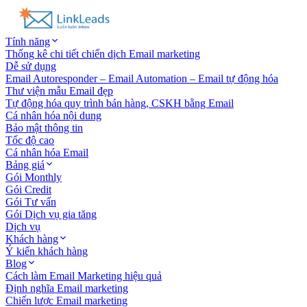
Tính năng
Thống kê chi tiết chiến dịch Email marketing
Dễ sử dụng
Email Autoresponder – Email Automation – Email tự động hóa
Thư viện mẫu Email đẹp
Tự động hóa quy trình bán hàng, CSKH bằng Email
Cá nhân hóa nội dung
Bảo mật thông tin
Tốc độ cao
Cá nhân hóa Email
Bảng giá
Gói Monthly
Gói Credit
Gói Tư vấn
Gói Dịch vụ gia tăng
Dịch vụ
Khách hàng
Ý kiến khách hàng
Blog
Cách làm Email Marketing hiệu quả
Định nghĩa Email marketing
Chiến lược Email marketing