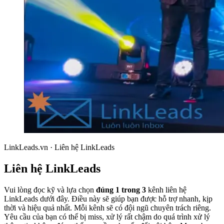
LinkLeads.vn · Liên hệ LinkLeads
Liên hệ LinkLeads
Vui lòng đọc kỹ và lựa chọn
đúng 1 trong 3
kênh liên hệ
LinkLeads dưới đây. Điều này sẽ giúp bạn được hỗ trợ nhanh, kịp
thời và hiệu quả nhất. Mỗi kênh sẽ có đội ngũ chuyên trách riêng.
Yêu cầu của bạn có thể bị miss, xử lý rất chậm do quá trình xử lý