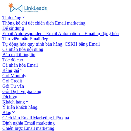
Tính năng
Thống kê chi tiết chiến dịch Email marketing
Dễ sử dụng
Email Autoresponder – Email Automation – Email tự động hóa
Thư viện mẫu Email đẹp
Tự động hóa quy trình bán hàng, CSKH bằng Email
Cá nhân hóa nội dung
Bảo mật thông tin
Tốc độ cao
Cá nhân hóa Email
Bảng giá
Gói Monthly
Gói Credit
Gói Tư vấn
Gói Dịch vụ gia tăng
Dịch vụ
Khách hàng
Ý kiến khách hàng
Blog
Cách làm Email Marketing hiệu quả
Định nghĩa Email marketing
Chiến lược Email marketing