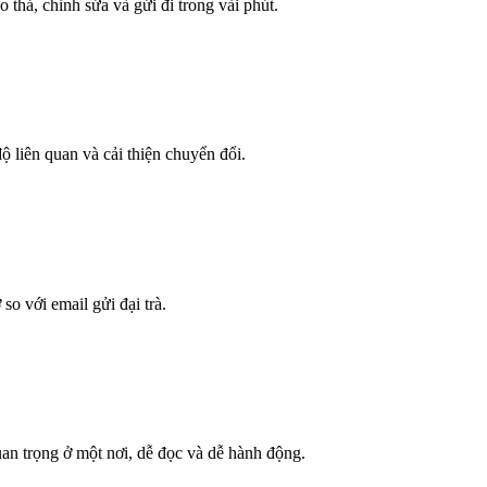
hả, chỉnh sửa và gửi đi trong vài phút.
 liên quan và cải thiện chuyển đổi.
so với email gửi đại trà.
quan trọng ở một nơi, dễ đọc và dễ hành động.