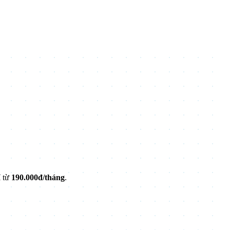
ỉ từ
190.000đ/tháng
.