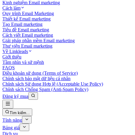
Kinh nghiệm Email marketing
Cách làm
Quy trình Email Marketing
Thiết kế Email marketing
Tạo Email marketing
Tiêu đề Email marketing
Cách viết Email marketing
Giải pháp phần mềm Email marketing
Thư viện Email marketing
Về Linkleads
Giới thiệu
Tầm nhìn và sứ mệnh
FAQS
Điều khoản sử dụng (Terms of Service)
Chính sách bảo mật dữ liệu cá nhân
Chính sách Sử dụng Hợp lệ (Acceptable Use Policy)
Chính sách Chống Spam (Anti-Spam Policy)
Đăng ký mua
Tìm kiếm...
Tính năng
Bảng giá
Dịch vụ