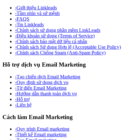
›
Giới thiệu Linkleads
›
Tầm nhìn và sứ mệnh
›
FAQS
›
Tin Linkleads
›
Chính sách sử dụng phần mềm LinkLeads
›
Điều khoản sử dụng (Terms of Service)
›
Chính sách bảo mật dữ liệu cá nhân
›
Chính sách Sử dụng Hợp lệ (Acceptable Use Policy)
›
Chính sách Chống Spam (Anti-Spam Policy)
Hỗ trợ dịch vụ Email Marketing
›
Tạo chiến dịch Email Marketing
›
Quy định sử dụng dịch vụ
›
Từ điển Email Marketing
›
Hướng dẫn thanh toán dịch vụ
›
Hỗ trợ
›
Liên hệ
Cách làm Email Marketing
›
Quy trình Email marketing
›
Thiết kế Email marketing