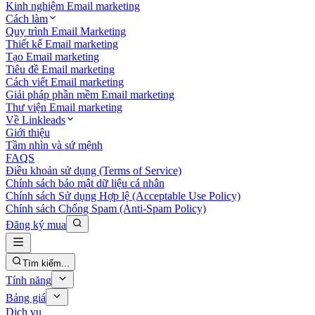
Kinh nghiệm Email marketing
Cách làm
Quy trình Email Marketing
Thiết kế Email marketing
Tạo Email marketing
Tiêu đề Email marketing
Cách viết Email marketing
Giải pháp phần mềm Email marketing
Thư viện Email marketing
Về Linkleads
Giới thiệu
Tầm nhìn và sứ mệnh
FAQS
Điều khoản sử dụng (Terms of Service)
Chính sách bảo mật dữ liệu cá nhân
Chính sách Sử dụng Hợp lệ (Acceptable Use Policy)
Chính sách Chống Spam (Anti-Spam Policy)
Đăng ký mua
Tìm kiếm...
Tính năng
Bảng giá
Dịch vụ