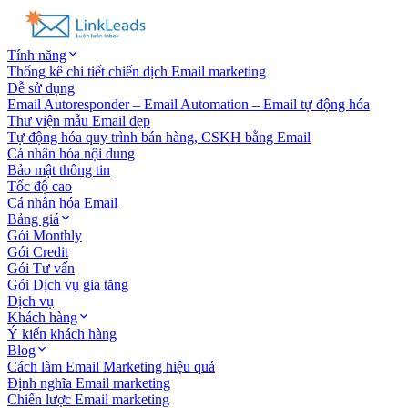
Tính năng
Thống kê chi tiết chiến dịch Email marketing
Dễ sử dụng
Email Autoresponder – Email Automation – Email tự động hóa
Thư viện mẫu Email đẹp
Tự động hóa quy trình bán hàng, CSKH bằng Email
Cá nhân hóa nội dung
Bảo mật thông tin
Tốc độ cao
Cá nhân hóa Email
Bảng giá
Gói Monthly
Gói Credit
Gói Tư vấn
Gói Dịch vụ gia tăng
Dịch vụ
Khách hàng
Ý kiến khách hàng
Blog
Cách làm Email Marketing hiệu quả
Định nghĩa Email marketing
Chiến lược Email marketing