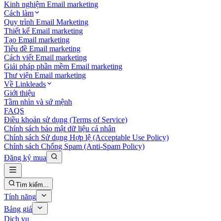
Kinh nghiệm Email marketing
Cách làm
Quy trình Email Marketing
Thiết kế Email marketing
Tạo Email marketing
Tiêu đề Email marketing
Cách viết Email marketing
Giải pháp phần mềm Email marketing
Thư viện Email marketing
Về Linkleads
Giới thiệu
Tầm nhìn và sứ mệnh
FAQS
Điều khoản sử dụng (Terms of Service)
Chính sách bảo mật dữ liệu cá nhân
Chính sách Sử dụng Hợp lệ (Acceptable Use Policy)
Chính sách Chống Spam (Anti-Spam Policy)
Đăng ký mua
Tìm kiếm...
Tính năng
Bảng giá
Dịch vụ