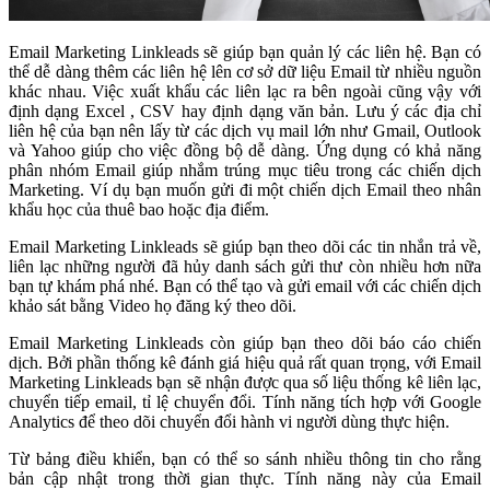
Email Marketing Linkleads sẽ giúp bạn quản lý các liên hệ. Bạn có
thể dễ dàng thêm các liên hệ lên cơ sở dữ liệu Email từ nhiều nguồn
khác nhau. Việc xuất khẩu các liên lạc ra bên ngoài cũng vậy với
định dạng Excel , CSV hay định dạng văn bản. Lưu ý các địa chỉ
liên hệ của bạn nên lấy từ các dịch vụ mail lớn như Gmail, Outlook
và Yahoo giúp cho việc đồng bộ dễ dàng. Ứng dụng có khả năng
phân nhóm Email giúp nhắm trúng mục tiêu trong các chiến dịch
Marketing. Ví dụ bạn muốn gửi đi một chiến dịch Email theo nhân
khẩu học của thuê bao hoặc địa điểm.
Email Marketing Linkleads sẽ giúp bạn theo dõi các tin nhắn trả về,
liên lạc những người đã hủy danh sách gửi thư còn nhiều hơn nữa
bạn tự khám phá nhé. Bạn có thể tạo và gửi email với các chiến dịch
khảo sát bằng Video họ đăng ký theo dõi.
Email Marketing Linkleads còn giúp bạn theo dõi báo cáo chiến
dịch. Bởi phần thống kê đánh giá hiệu quả rất quan trọng, với Email
Marketing Linkleads bạn sẽ nhận được qua số liệu thống kê liên lạc,
chuyển tiếp email, tỉ lệ chuyển đổi. Tính năng tích hợp với Google
Analytics để theo dõi chuyển đổi hành vi người dùng thực hiện.
Từ bảng điều khiển, bạn có thể so sánh nhiều thông tin cho rằng
bản cập nhật trong thời gian thực. Tính năng này của Email