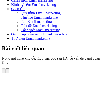
Chiến lược Email marketing
Kinh nghiệm Email marketing
Cách làm
Quy trình Email Marketing
Thiết kế Email marketing
Tạo Email marketing
Tiêu đề Email marketing
Cách viết Email marketing
Giải pháp phần mềm Email marketing
Thư viện Email marketing
Bài viết liên quan
Nội dung cùng chủ đề, giúp bạn đọc sâu hơn về vấn đề đang quan
tâm.
Cách làm Email Marketing hiệu quả
24 cách phân loại danh sách Email nhắm đúng nhu
cầu người nhận (Phần 2)
Trong phần I của bài viết này, LinkLeads đã giới thiệu với bạn 12