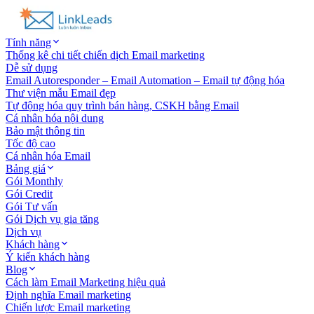
Tính năng
Thống kê chi tiết chiến dịch Email marketing
Dễ sử dụng
Email Autoresponder – Email Automation – Email tự động hóa
Thư viện mẫu Email đẹp
Tự động hóa quy trình bán hàng, CSKH bằng Email
Cá nhân hóa nội dung
Bảo mật thông tin
Tốc độ cao
Cá nhân hóa Email
Bảng giá
Gói Monthly
Gói Credit
Gói Tư vấn
Gói Dịch vụ gia tăng
Dịch vụ
Khách hàng
Ý kiến khách hàng
Blog
Cách làm Email Marketing hiệu quả
Định nghĩa Email marketing
Chiến lược Email marketing