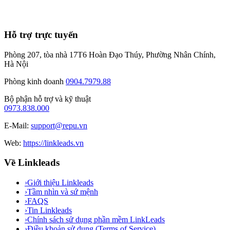
7
phút
Hỗ trợ trực tuyến
Phòng 207, tòa nhà 17T6 Hoàn Đạo Thúy, Phường Nhân Chính,
Hà Nội
Phòng kinh doanh
0904.7979.88
Bộ phận hỗ trợ và kỹ thuật
0973.838.000
E-Mail:
support@repu.vn
Web:
https://linkleads.vn
Về Linkleads
›
Giới thiệu Linkleads
›
Tầm nhìn và sứ mệnh
›
FAQS
›
Tin Linkleads
›
Chính sách sử dụng phần mềm LinkLeads
›
Điều khoản sử dụng (Terms of Service)