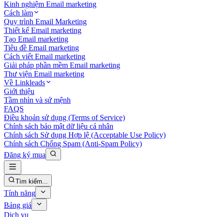
Kinh nghiệm Email marketing
Cách làm
Quy trình Email Marketing
Thiết kế Email marketing
Tạo Email marketing
Tiêu đề Email marketing
Cách viết Email marketing
Giải pháp phần mềm Email marketing
Thư viện Email marketing
Về Linkleads
Giới thiệu
Tầm nhìn và sứ mệnh
FAQS
Điều khoản sử dụng (Terms of Service)
Chính sách bảo mật dữ liệu cá nhân
Chính sách Sử dụng Hợp lệ (Acceptable Use Policy)
Chính sách Chống Spam (Anti-Spam Policy)
Đăng ký mua
Tìm kiếm...
Tính năng
Bảng giá
Dịch vụ