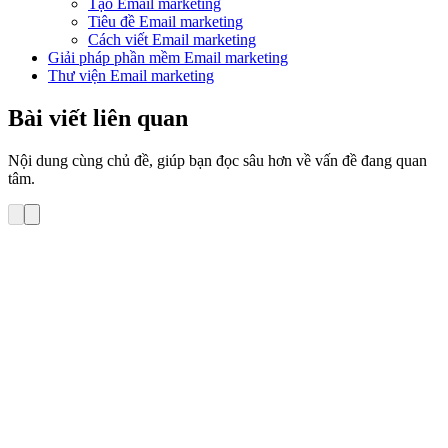
Tạo Email marketing
Tiêu đề Email marketing
Cách viết Email marketing
Giải pháp phần mềm Email marketing
Thư viện Email marketing
Bài viết liên quan
Nội dung cùng chủ đề, giúp bạn đọc sâu hơn về vấn đề đang quan
tâm.
Cách làm Email Marketing
Email Marketing sẽ phát triển mạnh hơn trong năm
2014?
Năm 2013 đã đi qua, LinkLeads cũng đã mang đến cho bạn đọc rất
nhiều bài viết về chủ để email marketing và mạng xã hội. Với sự
phổ biến ngày càng rộng của truyển thông xã hội cũng như sự gia
tăng việc bán hàng được thực hiện thông qua Facebook, Twitter và
Pinterest, […]