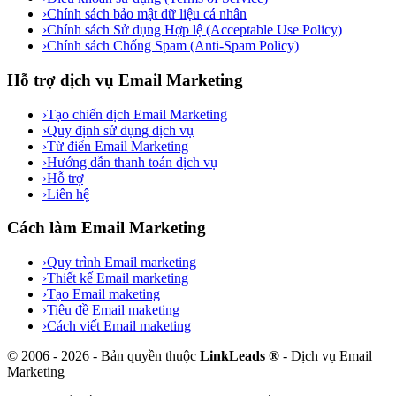
›
Chính sách bảo mật dữ liệu cá nhân
›
Chính sách Sử dụng Hợp lệ (Acceptable Use Policy)
›
Chính sách Chống Spam (Anti-Spam Policy)
Hỗ trợ dịch vụ Email Marketing
›
Tạo chiến dịch Email Marketing
›
Quy định sử dụng dịch vụ
›
Từ điển Email Marketing
›
Hướng dẫn thanh toán dịch vụ
›
Hỗ trợ
›
Liên hệ
Cách làm Email Marketing
›
Quy trình Email marketing
›
Thiết kế Email marketing
›
Tạo Email maketing
›
Tiêu đề Email maketing
›
Cách viết Email maketing
©
2006
-
2026
- Bản quyền thuộc
LinkLeads ®
- Dịch vụ Email
Marketing