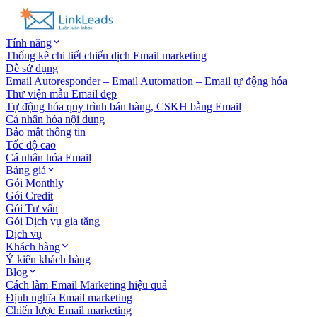
Tính năng
Thống kê chi tiết chiến dịch Email marketing
Dễ sử dụng
Email Autoresponder – Email Automation – Email tự động hóa
Thư viện mẫu Email đẹp
Tự động hóa quy trình bán hàng, CSKH bằng Email
Cá nhân hóa nội dung
Bảo mật thông tin
Tốc độ cao
Cá nhân hóa Email
Bảng giá
Gói Monthly
Gói Credit
Gói Tư vấn
Gói Dịch vụ gia tăng
Dịch vụ
Khách hàng
Ý kiến khách hàng
Blog
Cách làm Email Marketing hiệu quả
Định nghĩa Email marketing
Chiến lược Email marketing