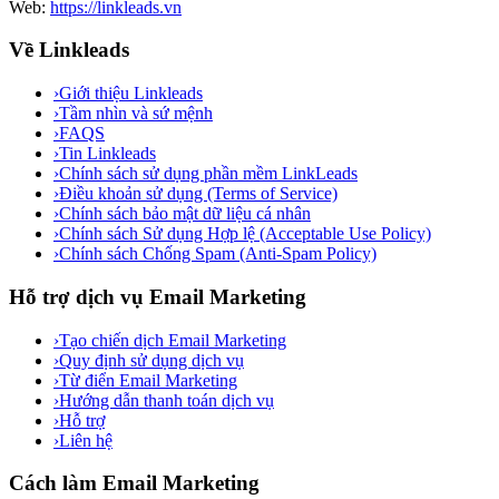
Web:
https://linkleads.vn
Về Linkleads
›
Giới thiệu Linkleads
›
Tầm nhìn và sứ mệnh
›
FAQS
›
Tin Linkleads
›
Chính sách sử dụng phần mềm LinkLeads
›
Điều khoản sử dụng (Terms of Service)
›
Chính sách bảo mật dữ liệu cá nhân
›
Chính sách Sử dụng Hợp lệ (Acceptable Use Policy)
›
Chính sách Chống Spam (Anti-Spam Policy)
Hỗ trợ dịch vụ Email Marketing
›
Tạo chiến dịch Email Marketing
›
Quy định sử dụng dịch vụ
›
Từ điển Email Marketing
›
Hướng dẫn thanh toán dịch vụ
›
Hỗ trợ
›
Liên hệ
Cách làm Email Marketing