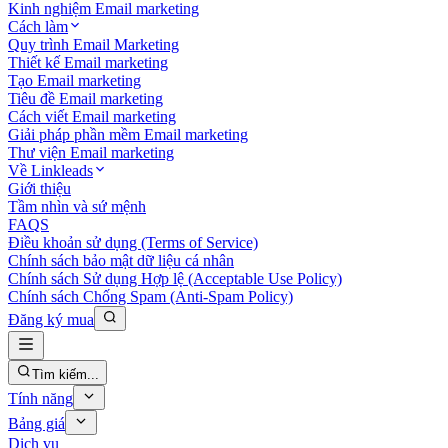
Kinh nghiệm Email marketing
Cách làm
Quy trình Email Marketing
Thiết kế Email marketing
Tạo Email marketing
Tiêu đề Email marketing
Cách viết Email marketing
Giải pháp phần mềm Email marketing
Thư viện Email marketing
Về Linkleads
Giới thiệu
Tầm nhìn và sứ mệnh
FAQS
Điều khoản sử dụng (Terms of Service)
Chính sách bảo mật dữ liệu cá nhân
Chính sách Sử dụng Hợp lệ (Acceptable Use Policy)
Chính sách Chống Spam (Anti-Spam Policy)
Đăng ký mua
Tìm kiếm...
Tính năng
Bảng giá
Dịch vụ