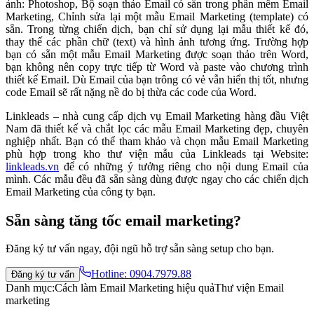
ảnh: Photoshop, Bộ soạn thảo Email có sẵn trong phần mềm Email
Marketing, Chỉnh sửa lại một mẫu Email Marketing (template) có
sẵn. Trong từng chiến dịch, bạn chỉ sử dụng lại mẫu thiết kế đó,
thay thế các phần chữ (text) và hình ảnh tương ứng. Trường hợp
bạn có sẵn một mẫu Email Marketing được soạn thảo trên Word,
bạn không nên copy trực tiếp từ Word và paste vào chương trình
thiết kế Email. Dù Email của bạn trông có vẻ vẫn hiển thị tốt, nhưng
code Email sẽ rất nặng nề do bị thừa các code của Word.
Linkleads – nhà cung cấp dịch vụ Email Marketing hàng đầu Việt
Nam đã thiết kế và chắt lọc các mẫu Email Marketing đẹp, chuyên
nghiệp nhất. Bạn có thể tham khảo và chọn mẫu Email Marketing
phù hợp trong kho thư viện mẫu của Linkleads tại Website:
linkleads.vn
để có những ý tưởng riêng cho nội dung Email của
mình. Các mẫu đều đã sẵn sàng dùng được ngay cho các chiến dịch
Email Marketing của công ty bạn.
Sẵn sàng tăng tốc email marketing?
Đăng ký tư vấn ngay, đội ngũ hỗ trợ sẵn sàng setup cho bạn.
Hotline:
0904.7979.88
Đăng ký tư vấn
Danh mục:
Cách làm Email Marketing hiệu quả
Thư viện Email
marketing