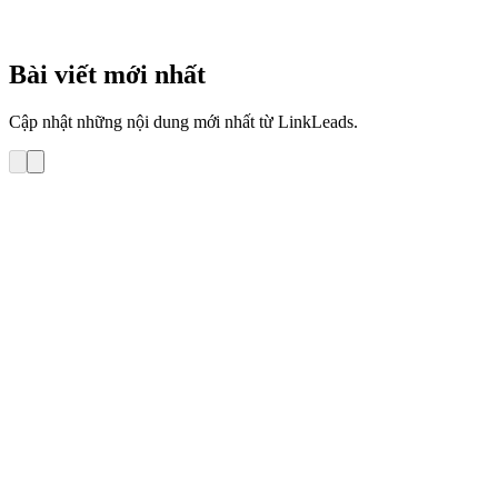
3
phút
Bài viết mới nhất
Cập nhật những nội dung mới nhất từ LinkLeads.
Hướng dẫn sử dụng
Hướng dẫn Tra cứu lịch sử gửi email tới 1 khách
hàng trên LinkLeads – Email Marketing
Bài viết này hướng dẫn bạn tra cứu lịch sử gửi email tới 1 KH trong
phần mềm LinkLeads – Email Marketing 1. Tự tra cứu lịch sử gửi
email tới KH trong phần mềm LinkLeads – Email Marketing 2. Yêu
cầu Repu gửi lại tra cứu lịch sử chi tiết việc gửi email tới […]
Cường (LinkLeads)
•
14 tháng 11, 2022
•