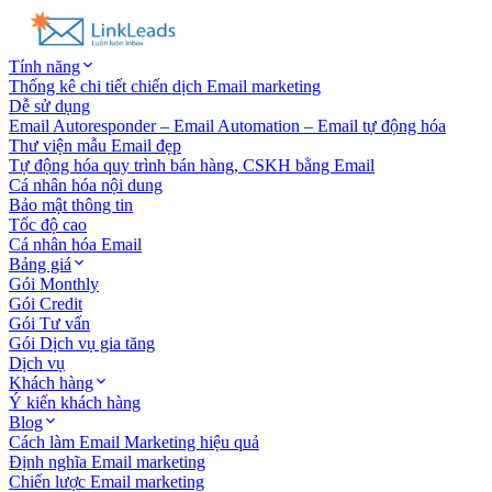
Tính năng
Thống kê chi tiết chiến dịch Email marketing
Dễ sử dụng
Email Autoresponder – Email Automation – Email tự động hóa
Thư viện mẫu Email đẹp
Tự động hóa quy trình bán hàng, CSKH bằng Email
Cá nhân hóa nội dung
Bảo mật thông tin
Tốc độ cao
Cá nhân hóa Email
Bảng giá
Gói Monthly
Gói Credit
Gói Tư vấn
Gói Dịch vụ gia tăng
Dịch vụ
Khách hàng
Ý kiến khách hàng
Blog
Cách làm Email Marketing hiệu quả
Định nghĩa Email marketing
Chiến lược Email marketing