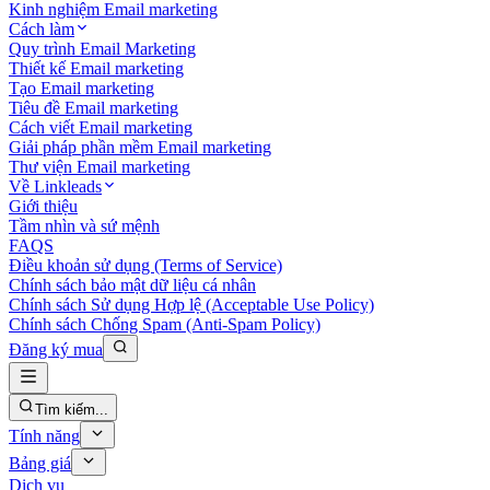
Kinh nghiệm Email marketing
Cách làm
Quy trình Email Marketing
Thiết kế Email marketing
Tạo Email marketing
Tiêu đề Email marketing
Cách viết Email marketing
Giải pháp phần mềm Email marketing
Thư viện Email marketing
Về Linkleads
Giới thiệu
Tầm nhìn và sứ mệnh
FAQS
Điều khoản sử dụng (Terms of Service)
Chính sách bảo mật dữ liệu cá nhân
Chính sách Sử dụng Hợp lệ (Acceptable Use Policy)
Chính sách Chống Spam (Anti-Spam Policy)
Đăng ký mua
Tìm kiếm...
Tính năng
Bảng giá
Dịch vụ