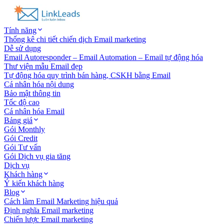
Tính năng
Thống kê chi tiết chiến dịch Email marketing
Dễ sử dụng
Email Autoresponder – Email Automation – Email tự động hóa
Thư viện mẫu Email đẹp
Tự động hóa quy trình bán hàng, CSKH bằng Email
Cá nhân hóa nội dung
Bảo mật thông tin
Tốc độ cao
Cá nhân hóa Email
Bảng giá
Gói Monthly
Gói Credit
Gói Tư vấn
Gói Dịch vụ gia tăng
Dịch vụ
Khách hàng
Ý kiến khách hàng
Blog
Cách làm Email Marketing hiệu quả
Định nghĩa Email marketing
Chiến lược Email marketing