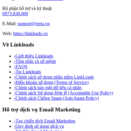
Bộ phận hỗ trợ và kỹ thuật
0973.838.000
E-Mail:
support@repu.vn
Web:
https://linkleads.vn
Về Linkleads
›
Giới thiệu Linkleads
›
Tầm nhìn và sứ mệnh
›
FAQS
›
Tin Linkleads
›
Chính sách sử dụng phần mềm LinkLeads
›
Điều khoản sử dụng (Terms of Service)
›
Chính sách bảo mật dữ liệu cá nhân
›
Chính sách Sử dụng Hợp lệ (Acceptable Use Policy)
›
Chính sách Chống Spam (Anti-Spam Policy)
Hỗ trợ dịch vụ Email Marketing
›
Tạo chiến dịch Email Marketing
›
Quy định sử dụng dịch vụ