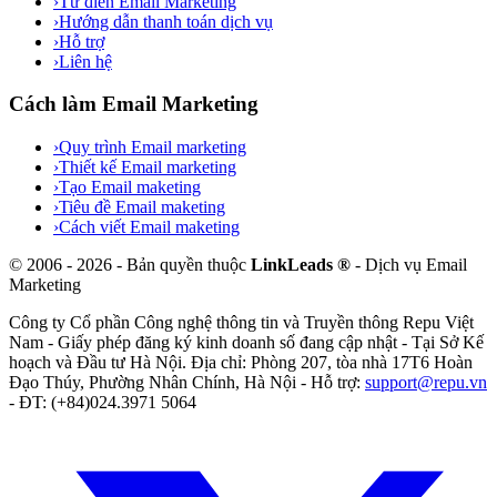
›
Từ điển Email Marketing
›
Hướng dẫn thanh toán dịch vụ
›
Hỗ trợ
›
Liên hệ
Cách làm Email Marketing
›
Quy trình Email marketing
›
Thiết kế Email marketing
›
Tạo Email maketing
›
Tiêu đề Email maketing
›
Cách viết Email maketing
©
2006
-
2026
- Bản quyền thuộc
LinkLeads ®
- Dịch vụ Email
Marketing
Công ty Cổ phần Công nghệ thông tin và Truyền thông Repu Việt
Nam
- Giấy phép đăng ký kinh doanh số
đang cập nhật
- Tại
Sở Kế
hoạch và Đầu tư Hà Nội
. Địa chỉ:
Phòng 207, tòa nhà 17T6 Hoàn
Đạo Thúy, Phường Nhân Chính, Hà Nội
- Hỗ trợ:
support@repu.vn
- ĐT: (+84)024.3971 5064