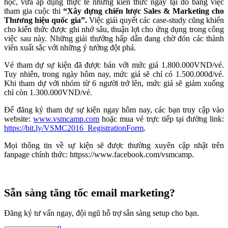
học, vừa áp dụng thực tế những kiến thức ngay tại đó bằng việc
tham gia cuộc thi
“Xây dựng chiến lược Sales & Marketing cho
Thương hiệu quốc gia”.
Việc giải quyết các case-study cũng khiến
cho kiến thức được ghi nhớ sâu, thuận lợi cho ứng dụng trong công
việc sau này. Những giải thưởng hấp dẫn đang chờ đón các thành
viên xuất sắc với những ý tưởng đột phá.
Vé tham dự sự kiện đã được bán với mức giá 1.800.000VND/vé.
Tuy nhiên, trong ngày hôm nay, mức giá sẽ chỉ có 1.500.000đ/vé.
Khi tham dự với nhóm từ 6 người trở lên, mức giá sẽ giảm xuống
chỉ còn 1.300.000VND/vé.
Để đăng ký tham dự sự kiện ngay hôm nay, các bạn truy cập vào
website:
www.vsmcamp.com
hoặc mua vé trực tiếp tại đường link:
https://bit.ly/VSMC2016_RegistrationForm
.
Mọi thông tin về sự kiện sẽ được thường xuyên cập nhật trên
fanpage chính thức:
httpss://www.facebook.com/vsmcamp
.
Sẵn sàng tăng tốc email marketing?
Đăng ký tư vấn ngay, đội ngũ hỗ trợ sẵn sàng setup cho bạn.