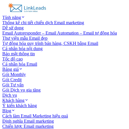
Tính năng
Thống kê chi tiết chiến dịch Email marketing
Dễ sử dụng
Email Autoresponder – Email Automation – Email tự động hóa
Thư viện mẫu Email đẹp
Tự động hóa quy trình bán hàng, CSKH bằng Email
Cá nhân hóa nội dung
Bảo mật thông tin
Tốc độ cao
Cá nhân hóa Email
Bảng giá
Gói Monthly
Gói Credit
Gói Tư vấn
Gói Dịch vụ gia tăng
Dịch vụ
Khách hàng
Ý kiến khách hàng
Blog
Cách làm Email Marketing hiệu quả
Định nghĩa Email marketing
Chiến lược Email marketing