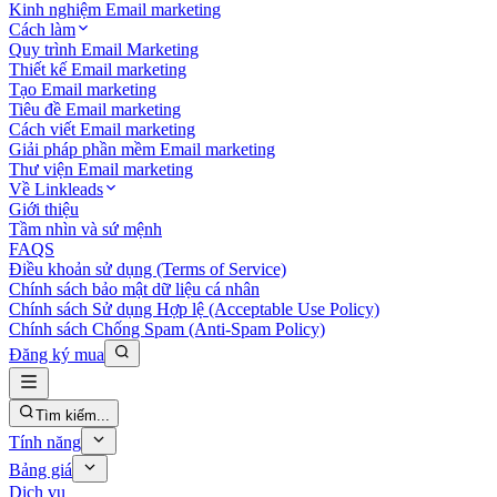
Kinh nghiệm Email marketing
Cách làm
Quy trình Email Marketing
Thiết kế Email marketing
Tạo Email marketing
Tiêu đề Email marketing
Cách viết Email marketing
Giải pháp phần mềm Email marketing
Thư viện Email marketing
Về Linkleads
Giới thiệu
Tầm nhìn và sứ mệnh
FAQS
Điều khoản sử dụng (Terms of Service)
Chính sách bảo mật dữ liệu cá nhân
Chính sách Sử dụng Hợp lệ (Acceptable Use Policy)
Chính sách Chống Spam (Anti-Spam Policy)
Đăng ký mua
Tìm kiếm...
Tính năng
Bảng giá
Dịch vụ