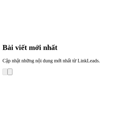
3
phút
Bài viết mới nhất
Cập nhật những nội dung mới nhất từ LinkLeads.
Hướng dẫn sử dụng
Hướng dẫn Tra cứu lịch sử gửi email tới 1 khách
hàng trên LinkLeads – Email Marketing
Bài viết này hướng dẫn bạn tra cứu lịch sử gửi email tới 1 KH trong
phần mềm LinkLeads – Email Marketing 1. Tự tra cứu lịch sử gửi
email tới KH trong phần mềm LinkLeads – Email Marketing 2. Yêu
cầu Repu gửi lại tra cứu lịch sử chi tiết việc gửi email tới […]