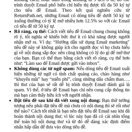
trình duyệt Email phổ biến chỉ hiển thị được tối đa 50 ký tự
cho tiêu đề Email. Theo kết quả nghiên cứu từ
ReturnPath.net, những Email có dòng tiêu đề dưới 50 ký tự
xuống thường có tỷ lệ mở nhiều hơn 12.5% so với các Email
có tiêu đề từ 50 ký tự.
Rõ ràng, cụ thể:
Cách viết tiêu đề Email chung chung không
rõ ý, tối nghĩa sẽ khiến bức thư ít có khả năng được người
nhận mở ra. Ví dụ: “Hướng dẫn sử dụng Email marketing″
tiêu đề này sẽ không giúp ích cho người đọc vì họ chưa hiểu
gì về nội dung sắp đọc nên cũng không có lý do gì để mở thư
của bạn. Bạn có thể thay bằng cách viết rõ ràng, cụ thể hơn
như: “Làm sao để Email được gửi vào inbox”.
Không dùng các từ ngữ spam:
Nếu dòng tiêu đề Email xuất
hiện những từ ngữ có tính chất quảng cáo, chào hàng như
“khuyến mãi” hay “miễn phí”, cùng những dấu chấm than…,
thì thư của bạn sẽ rất dễ bị trình duyệt Email đánh giá là
spam. Vì thế, ở tiêu đề Email bạn chỉ nên cung cấp thông tin
mà bạn cảm thấy hữu ích với người nhận.
Đặt tiêu đề sau khi đã viết xong nội dung:
Bạn thử tưởng
tượng nếu phải đặt tiêu đề mà chưa có nội dung thì sẽ rối như
thế nào? Cách tốt nhất là bạn nên đặt tiêu đề Email sau khi đã
hoàn thành nội dung thư, vì lúc này bạn đã có cái nhìn tổng
thể toàn bộ nội dung thư và từ đó dễ dàng xác định điểm
nhấn hấp dẫn để đưa vào dòng tiêu đề.