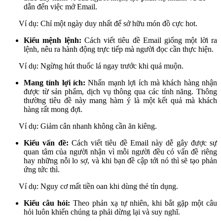
dẫn đến việc mở Email.
Ví dụ: Chỉ một ngày duy nhất để sở hữu món đồ cực hot.
Kiểu mệnh lệnh:
Cách viết tiêu đề Email giống một lời ra
lệnh, nêu ra hành động trực tiếp mà người đọc cần thực hiện.
Ví dụ: Ngừng hút thuốc lá ngay trước khi quá muộn.
Mang tính lợi ích:
Nhấn mạnh lợi ích mà khách hàng nhận
được từ sản phẩm, dịch vụ thông qua các tính năng. Thông
thường tiêu đề này mang hàm ý là một kết quả mà khách
hàng rất mong đợi.
Ví dụ: Giảm cân nhanh không cần ăn kiêng.
Kiểu vấn đề:
Cách viết tiêu đề Email này dễ gây được sự
quan tâm của người nhận vì mỗi người đều có vấn đề riêng
hay những nỗi lo sợ, và khi bạn đề cập tới nó thì sẽ tạo phản
ứng tức thì.
Ví dụ: Nguy cơ mất tiền oan khi dùng thẻ tín dụng.
Kiểu câu hỏi:
Theo phản xạ tự nhiên, khi bắt gặp một câu
hỏi luôn khiến chúng ta phải dừng lại và suy nghĩ.