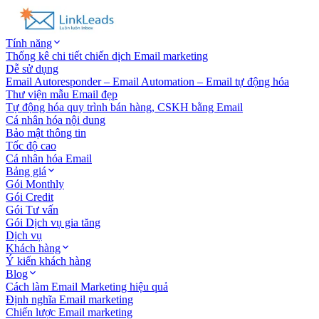
Tính năng
Thống kê chi tiết chiến dịch Email marketing
Dễ sử dụng
Email Autoresponder – Email Automation – Email tự động hóa
Thư viện mẫu Email đẹp
Tự động hóa quy trình bán hàng, CSKH bằng Email
Cá nhân hóa nội dung
Bảo mật thông tin
Tốc độ cao
Cá nhân hóa Email
Bảng giá
Gói Monthly
Gói Credit
Gói Tư vấn
Gói Dịch vụ gia tăng
Dịch vụ
Khách hàng
Ý kiến khách hàng
Blog
Cách làm Email Marketing hiệu quả
Định nghĩa Email marketing
Chiến lược Email marketing