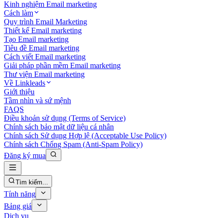
Kinh nghiệm Email marketing
Cách làm
Quy trình Email Marketing
Thiết kế Email marketing
Tạo Email marketing
Tiêu đề Email marketing
Cách viết Email marketing
Giải pháp phần mềm Email marketing
Thư viện Email marketing
Về Linkleads
Giới thiệu
Tầm nhìn và sứ mệnh
FAQS
Điều khoản sử dụng (Terms of Service)
Chính sách bảo mật dữ liệu cá nhân
Chính sách Sử dụng Hợp lệ (Acceptable Use Policy)
Chính sách Chống Spam (Anti-Spam Policy)
Đăng ký mua
Tìm kiếm...
Tính năng
Bảng giá
Dịch vụ