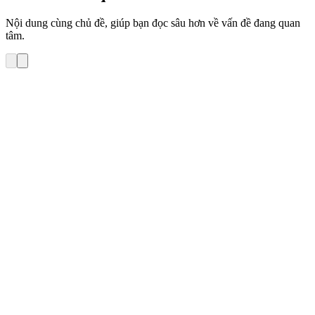
Nội dung cùng chủ đề, giúp bạn đọc sâu hơn về vấn đề đang quan
tâm.
Cách làm Email Marketing hiệu quả
24 cách phân loại danh sách Email nhắm đúng nhu
cầu người nhận (Phần 2)
Trong phần I của bài viết này, LinkLeads đã giới thiệu với bạn 12
cách phân loại danh sách Email hiệu quả, dễ thực hiện chủ yếu dựa
vào các đặc điểm nhân khẩu học như: Giới tính, độ tuổi, trình độ
học vấn…Tuy nhiên để phân loại danh sách hiệu quả cho các chiến
[…]
duongnt
•
4 tháng 1, 2018
•