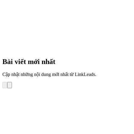
3
phút
Bài viết mới nhất
Cập nhật những nội dung mới nhất từ LinkLeads.
Hướng dẫn sử dụng
Hướng dẫn Tra cứu lịch sử gửi email tới 1 khách
hàng trên LinkLeads – Email Marketing
Bài viết này hướng dẫn bạn tra cứu lịch sử gửi email tới 1 KH trong
phần mềm LinkLeads – Email Marketing 1. Tự tra cứu lịch sử gửi