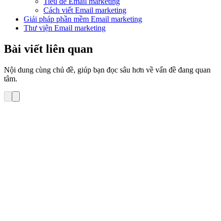
Tiêu đề Email marketing
Cách viết Email marketing
Giải pháp phần mềm Email marketing
Thư viện Email marketing
Bài viết liên quan
Nội dung cùng chủ đề, giúp bạn đọc sâu hơn về vấn đề đang quan
tâm.
Cách viết Email marketing
5 bí quyết viết Email Marketing hay và hiệu quả
nhất
Email marketing là kênh tiếp thị phổ biến trong kinh doanh hiện đại
ngày nay với mức chi phí thấp, dễ dàng tương tác với khách hàng
hơn so với nhiều kênh quảng cáo khác. Nhưng làm thế nào để viết
Email Marketing hiệu quả nhất luôn là vấn đề được rất nhiều người
quan tâm […]