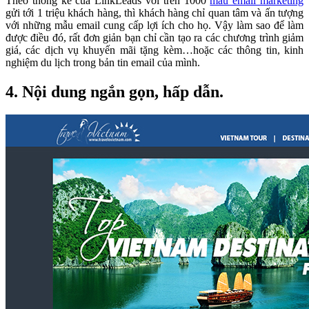
Theo thống kê của LinkLeads với trên 1000
mẫu email marketing
gửi tới 1 triệu khách hàng, thì khách hàng chỉ quan tâm và ấn tượng
với những mẫu email cung cấp lợi ích cho họ. Vậy làm sao để làm
được điều đó, rất đơn giản bạn chỉ cần tạo ra các chương trình giảm
giá, các dịch vụ khuyến mãi tặng kèm…hoặc các thông tin, kinh
nghiệm du lịch trong bản tin email của mình.
4. Nội dung ngắn gọn, hấp dẫn.