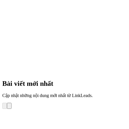
4
phút
Bài viết mới nhất
Cập nhật những nội dung mới nhất từ LinkLeads.
Hướng dẫn sử dụng
Hướng dẫn Tra cứu lịch sử gửi email tới 1 khách