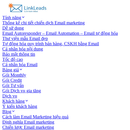
Tính năng
Thống kê chi tiết chiến dịch Email marketing
Dễ sử dụng
Email Autoresponder – Email Automation – Email tự động hóa
Thư viện mẫu Email đẹp
Tự động hóa quy trình bán hàng, CSKH bằng Email
Cá nhân hóa nội dung
Bảo mật thông tin
Tốc độ cao
Cá nhân hóa Email
Bảng giá
Gói Monthly
Gói Credit
Gói Tư vấn
Gói Dịch vụ gia tăng
Dịch vụ
Khách hàng
Ý kiến khách hàng
Blog
Cách làm Email Marketing hiệu quả
Định nghĩa Email marketing
Chiến lược Email marketing