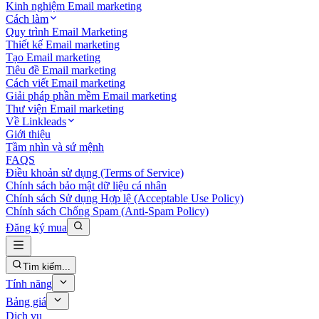
Kinh nghiệm Email marketing
Cách làm
Quy trình Email Marketing
Thiết kế Email marketing
Tạo Email marketing
Tiêu đề Email marketing
Cách viết Email marketing
Giải pháp phần mềm Email marketing
Thư viện Email marketing
Về Linkleads
Giới thiệu
Tầm nhìn và sứ mệnh
FAQS
Điều khoản sử dụng (Terms of Service)
Chính sách bảo mật dữ liệu cá nhân
Chính sách Sử dụng Hợp lệ (Acceptable Use Policy)
Chính sách Chống Spam (Anti-Spam Policy)
Đăng ký mua
Tìm kiếm...
Tính năng
Bảng giá
Dịch vụ