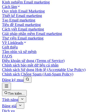
Kinh nghiệm Email marketing
Cách làm
Quy trình Email Marketing
Thiết kế Email marketing
Tạo Email marketing
Tiêu đề Email marketing
Cách viết Email marketing
Giải pháp phần mềm Email marketing
Thư viện Email marketing
Về Linkleads
Giới thiệu
Tầm nhìn và sứ mệnh
FAQS
Điều khoản sử dụng (Terms of Service)
Chính sách bảo mật dữ liệu cá nhân
Chính sách Sử dụng Hợp lệ (Acceptable Use Policy)
Chính sách Chống Spam (Anti-Spam Policy)
Đăng ký mua
Tìm kiếm...
Tính năng
Bảng giá
Dịch vụ