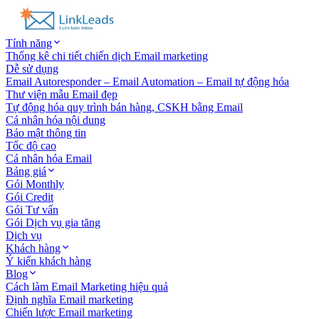
Tính năng
Thống kê chi tiết chiến dịch Email marketing
Dễ sử dụng
Email Autoresponder – Email Automation – Email tự động hóa
Thư viện mẫu Email đẹp
Tự động hóa quy trình bán hàng, CSKH bằng Email
Cá nhân hóa nội dung
Bảo mật thông tin
Tốc độ cao
Cá nhân hóa Email
Bảng giá
Gói Monthly
Gói Credit
Gói Tư vấn
Gói Dịch vụ gia tăng
Dịch vụ
Khách hàng
Ý kiến khách hàng
Blog
Cách làm Email Marketing hiệu quả
Định nghĩa Email marketing
Chiến lược Email marketing