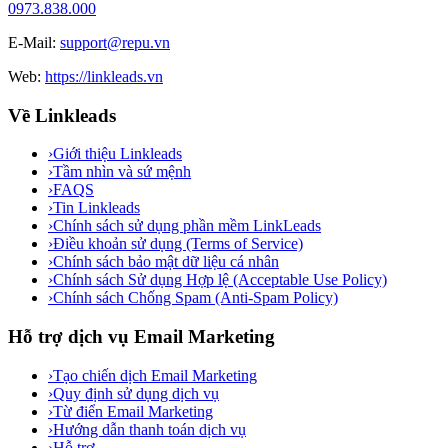
0973.838.000
E-Mail:
support@repu.vn
Web:
https://linkleads.vn
Về Linkleads
›
Giới thiệu Linkleads
›
Tầm nhìn và sứ mệnh
›
FAQS
›
Tin Linkleads
›
Chính sách sử dụng phần mềm LinkLeads
›
Điều khoản sử dụng (Terms of Service)
›
Chính sách bảo mật dữ liệu cá nhân
›
Chính sách Sử dụng Hợp lệ (Acceptable Use Policy)
›
Chính sách Chống Spam (Anti-Spam Policy)
Hỗ trợ dịch vụ Email Marketing
›
Tạo chiến dịch Email Marketing
›
Quy định sử dụng dịch vụ
›
Từ điển Email Marketing
›
Hướng dẫn thanh toán dịch vụ
›
Hỗ trợ