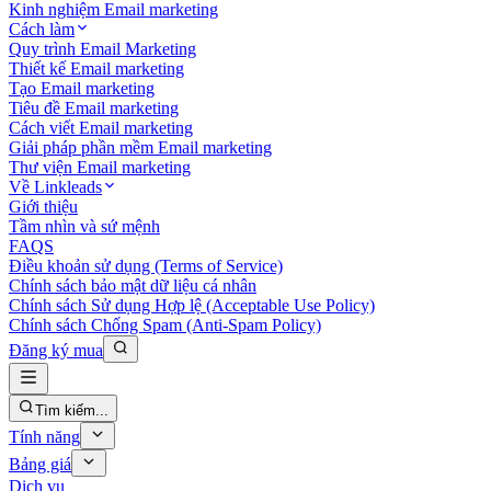
Kinh nghiệm Email marketing
Cách làm
Quy trình Email Marketing
Thiết kế Email marketing
Tạo Email marketing
Tiêu đề Email marketing
Cách viết Email marketing
Giải pháp phần mềm Email marketing
Thư viện Email marketing
Về Linkleads
Giới thiệu
Tầm nhìn và sứ mệnh
FAQS
Điều khoản sử dụng (Terms of Service)
Chính sách bảo mật dữ liệu cá nhân
Chính sách Sử dụng Hợp lệ (Acceptable Use Policy)
Chính sách Chống Spam (Anti-Spam Policy)
Đăng ký mua
Tìm kiếm...
Tính năng
Bảng giá
Dịch vụ