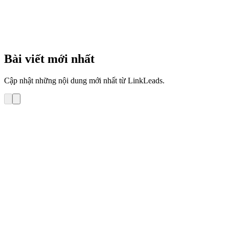
4
phút
Bài viết mới nhất
Cập nhật những nội dung mới nhất từ LinkLeads.
Hướng dẫn sử dụng
Hướng dẫn Tra cứu lịch sử gửi email tới 1 khách
hàng trên LinkLeads – Email Marketing
Bài viết này hướng dẫn bạn tra cứu lịch sử gửi email tới 1 KH trong
phần mềm LinkLeads – Email Marketing 1. Tự tra cứu lịch sử gửi
email tới KH trong phần mềm LinkLeads – Email Marketing 2. Yêu
cầu Repu gửi lại tra cứu lịch sử chi tiết việc gửi email tới […]
Cường (LinkLeads)
•
14 tháng 11, 2022
•