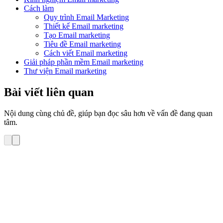
Cách làm
Quy trình Email Marketing
Thiết kế Email marketing
Tạo Email marketing
Tiêu đề Email marketing
Cách viết Email marketing
Giải pháp phần mềm Email marketing
Thư viện Email marketing
Bài viết liên quan
Nội dung cùng chủ đề, giúp bạn đọc sâu hơn về vấn đề đang quan
tâm.
Cách làm
Các tính năng nổi bật của một phần mềm Email
Marketing trực tuyến
Email Marketing là một chương trình quảng cáo rất phổ biến hiện
nay. Chi phí thấp, hiệu quả và tính tương tác với khách hàng cao là