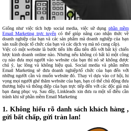
Giống như việc tích hợp social media, việc sử dụng
phần mềm
Email Marketing trực tuyến
có thể giúp nâng cao nhận thức về
doanh nghiệp của bạn và các sản phẩm mà doanh nghiệp của bạn
sản xuất (hoặc tổ chức của bạn và các dịch vụ mà nó cung cấp).
Việc có một website là bước tiến lớn đầu tiên đối với bất kỳ chiến
lược kinh doanh online nào. Nhưng nếu không có bất kì một công
cụ nào đưa mọi người vào website của bạn thì nó sẽ không được
chú ý, lạc lõng và không hiệu quả. Social media và phần mềm
Email Marketing sẽ đưa doanh nghiệp/tổ chức của bạn đến với
những người cần và muốn website đó. Thay vì dựa vào cơ hội, hi
vọng mọi người ghé thăm website của bạn, bạn có thể chủ động đưa
thương hiệu và thông điệp của bạn trực tiếp đến với các độc giả mà
bạn đang phục vụ. Sau đây, Linkleads xin đưa ra một số điều cần
tránh khi sử phần mềm Email Marketing
1. Không hiểu rõ danh sách khách hàng ,
gửi bất chấp, gửi tràn lan!