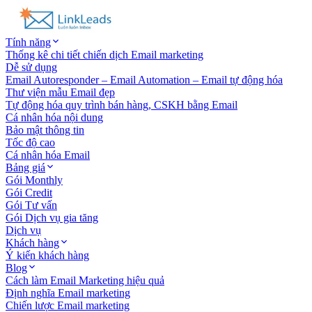
Tính năng
Thống kê chi tiết chiến dịch Email marketing
Dễ sử dụng
Email Autoresponder – Email Automation – Email tự động hóa
Thư viện mẫu Email đẹp
Tự động hóa quy trình bán hàng, CSKH bằng Email
Cá nhân hóa nội dung
Bảo mật thông tin
Tốc độ cao
Cá nhân hóa Email
Bảng giá
Gói Monthly
Gói Credit
Gói Tư vấn
Gói Dịch vụ gia tăng
Dịch vụ
Khách hàng
Ý kiến khách hàng
Blog
Cách làm Email Marketing hiệu quả
Định nghĩa Email marketing
Chiến lược Email marketing