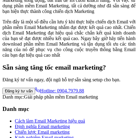
Marketing sống động, bắt mắt để lôi cuốn khách hàng. Với việc sử
dụng phần mềm Email Marketing, tất cả dường như đã sẵn sàng để
bạn hiện thực thành công chiến dịch Marketing
Trên đây là một số điều cần lưu ý khi thực hiện chiến dịch Email với
phần mềm Email Marketing nhằm đạt được kết quả cao nhất. Chiến
dịch Email Marketing đạt hiệu quả chắc chắn kết quả kinh doanh
của bạn sẽ đạt được nhiều kết quả cao. Ngay bây giờ hãy tiến hành
download phần mềm Email Marketing và tận dụng tối ưu các tính
năng của nó để phục vụ cho công cuộc truyền thông bằng Email
cảu bạn đạt hiệu quả cao nhất
Sẵn sàng tăng tốc email marketing?
Đăng ký tư vấn ngay, đội ngũ hỗ trợ sẵn sàng setup cho bạn.
Hotline:
0904.7979.88
Đăng ký tư vấn
Danh mục:
Giải pháp phần mềm Email marketing
Danh mục
Cách làm Email Marketing hiệu quả
Định nghĩa Email marketing
Chiến lược Email marketing
Kinh nghiệm Email marketing